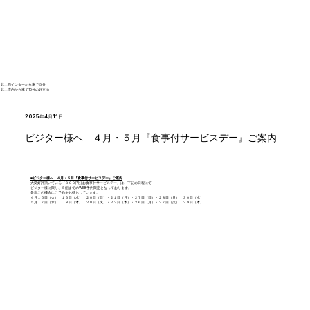
北上西インターから車で５分
北上市内から車で15分の好立地
2025年4月11日
ビジター様へ ４月・５月『食事付サービスデー』ご案内
■ビジター様へ ４月・５月『食事付サービスデー』ご案内
大変好評頂いている『８００円分お食事付サービスデー』は、下記の日程にて
ビジター様に限り、５組までのWEB予約限定となっております。
是非この機会にご予約をお待ちしています。
４月１５日（火）・１６日（水）・２０日（日）・２１日（月）・２７日（日）・２８日（月）・３０日（水）
５月 ７日（水）・ ８日（木）・２０日（火）・２２日（木）・２６日（月）・２７日（火）・２９日（木）