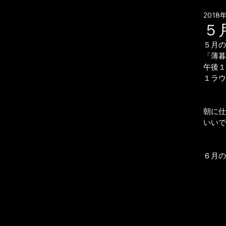
2018
５
５月の
「薄暮
午後１
１ラウ
朝に仕
いいで
６月の