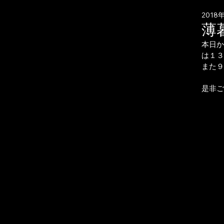
2018
薄
本日か
は１３
また９
是非ご