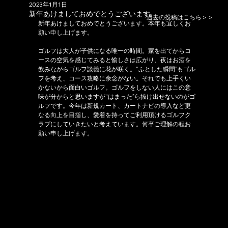
2023年1月1日
新年あけましておめでとうございます
過去の投稿はこちら＞＞
新年あけましておめでとうございます。本年も宜しくお
願い申し上げます。
ゴルフは大人が子供になる唯一の時間。家を出てからコ
ースの空気を感じてみると愉しさは広がり、夜はお酒を
飲みながらゴルフ談義に花が咲く。“ふとした瞬間”もゴル
フを考え、コース攻略に余念がない。それでも上手くい
かないから面白いゴルフ。ゴルフをしない人にはこの意
味が分からと思いますが“はまった”ら抜け出せないのがゴ
ルフです。今年は新規カート、カートナビの導入など更
なる向上を目指し、愛着を持ってご利用頂けるゴルフク
ラブにしていきたいと考えています。何卒ご理解の程お
願い申し上げます。