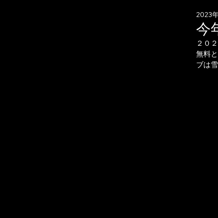
2023
今
２０２
無料と
ブは雪