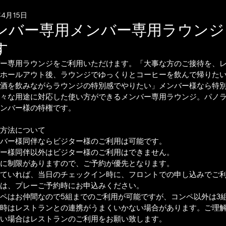
年4月15日
ンバー専用メンバー専用ラウンジ
す
ー専用ラウンジをご利用いただけます。「大事な方のご接待を、
ホールアウト後、ラウンジでゆっくりとコーヒーを飲んで帰りたい
酒を飲みながらラウンジの特別感でやりたい」メンバー様なら特
々な用途に対応した使い方ができるメンバー専用ラウンジ。パノ
ンバー様の特権です。
方法について
バー様同伴ならビジター様のご利用は可能です。
ー様同伴以外はビジター様のご利用はできません。
に制限がありますので、ご予約が優先となります。
ていれば、当日のチェックイン時に、フロントでの申し込みでご
は、プレーご予約時にお申込みください。
ペはお仲間なので5組までのご利用が可能ですが、コンペ以外は3
時はレストランとの連携がうまくいかない場合があります。ご理
い場合はレストランのご利用をお願い致します。