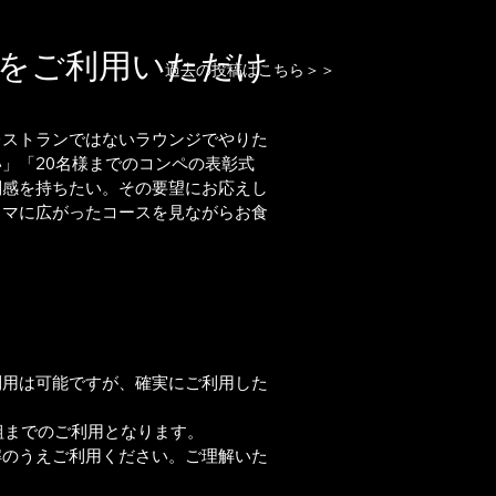
をご利用いただけ
過去の投稿はこちら＞＞
レストランではないラウンジでやりた
」「20名様までのコンペの表彰式
別感を持ちたい。その要望にお応えし
ラマに広がったコースを見ながらお食
利用は可能ですが、確実にご利用した
組までのご利用となります。
解のうえご利用ください。ご理解いた