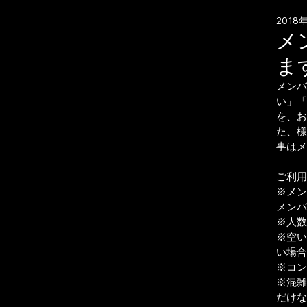
2018
メ
ま
メンバ
い」「
を、お
た、様
事はメ
ご利用
※メン
メンバ
※人数
※空い
い場合
※コン
※混雑
だけな