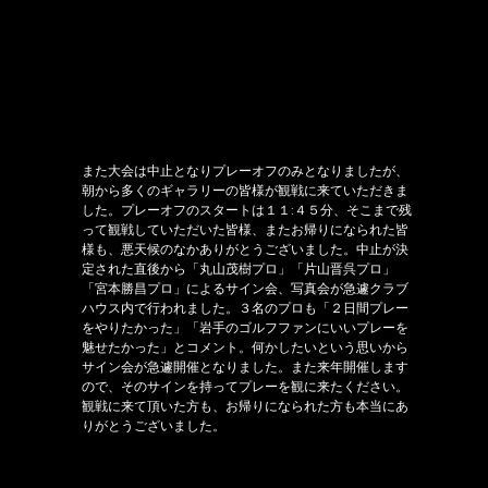
また大会は中止となりプレーオフのみとなりましたが、
朝から多くのギャラリーの皆様が観戦に来ていただきま
した。プレーオフのスタートは１１:４５分、そこまで残
って観戦していただいた皆様、またお帰りになられた皆
様も、悪天候のなかありがとうございました。中止が決
定された直後から「丸山茂樹プロ」「片山晋呉プロ」
「宮本勝昌プロ」によるサイン会、写真会が急遽クラブ
ハウス内で行われました。３名のプロも「２日間プレー
をやりたかった」「岩手のゴルフファンにいいプレーを
魅せたかった」とコメント。何かしたいという思いから
サイン会が急遽開催となりました。また来年開催します
ので、そのサインを持ってプレーを観に来たください。
観戦に来て頂いた方も、お帰りになられた方も本当にあ
りがとうございました。