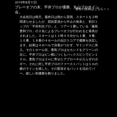
2019年8月11日
プレーオフの末、平井プロが優勝。丸山プロサイン
過去の投稿はこちら＞＞
会。
大会初日は晴天。最終日は朝から雷雨。スタートを２時
間遅らせましたが、競技委員から中止の発表と、初日ト
ップの「平井利光プロ」と、ツアー１勝している「藤島
豊和プロ」の２名によるプレーオフが行われると発表が
されました。スタートは１１時４５分から１番、９番、
１０番、１８番の４ホールの合計スコアで優勝を決定し
ます。結果は４ホールで決着がつかず、サドンデスに突
入。その１ホール目、豊島プロはセカンドをグリーンの
左に。平井プロはピン横につくもバックスピンでピン１
０ｍ。豊島プロは２ｍに寄せたアプローチが入らずのボ
ギー。それに対し平井プロのファーストパットは１ｍの
横のラインを残した。その緊張するパットを沈めてパ
ー。嬉しい初優勝を飾りました。