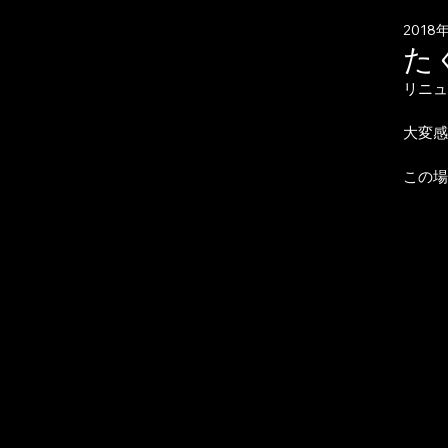
2018
た
リニュ
大変感
この場